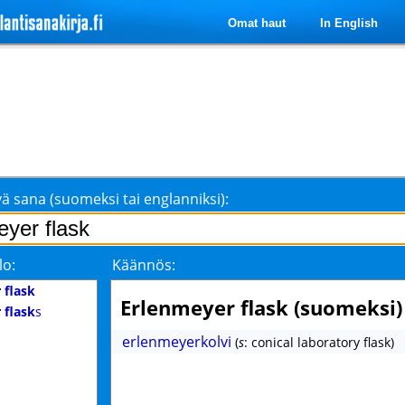
Omat haut
In English
ä sana (suomeksi tai englanniksi):
lo:
Käännös:
 flask
Erlenmeyer flask (suomeksi)
 flask
s
erlenmeyerkolvi
(
s
: conical laboratory flask)