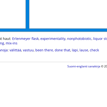
t haut:
Erlenmeyer flask
,
experimentality
,
nonphotobiotic
,
liquor st
ing
,
mix-ins
anoja
:
välittää
,
vastuu
,
been there, done that
,
läpi
,
lause
,
check
Suomi-englanti sanakirja
© 20