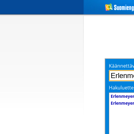
Käännettäv
Hakuluette
Erlenmeyer
Erlenmeyer