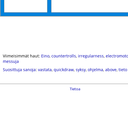
Viimeisimmät haut:
Eino
,
countertrolls
,
irregularness
,
electromot
messuja
Suosittuja sanoja
:
vastata
,
quickdraw
,
syksy
,
ohjelma
,
above
,
tieto
Tietoa