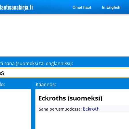
Omat haut
In English
ä sana (suomeksi tai englanniksi):
lo:
Käännös:
Eckroths (suomeksi)
Eckroth
Sana perusmuodossa: