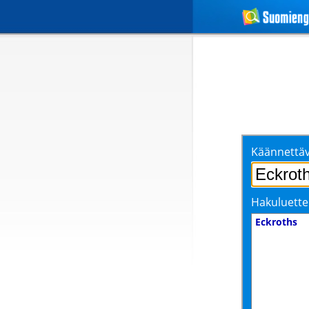
Käännettäv
Hakuluette
Eckroths