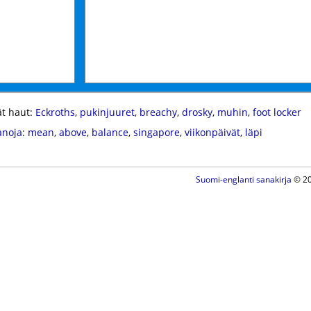
t haut:
Eckroths
,
pukinjuuret
,
breachy
,
drosky
,
muhin
,
foot locker
anoja
:
mean
,
above
,
balance
,
singapore
,
viikonpäivät
,
läpi
Suomi-englanti sanakirja
© 20