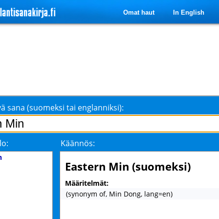
Omat haut
In English
ä sana (suomeksi tai englanniksi):
lo:
Käännös:
n
Eastern Min (suomeksi)
Määritelmät:
(synonym of, Min Dong, lang=en)