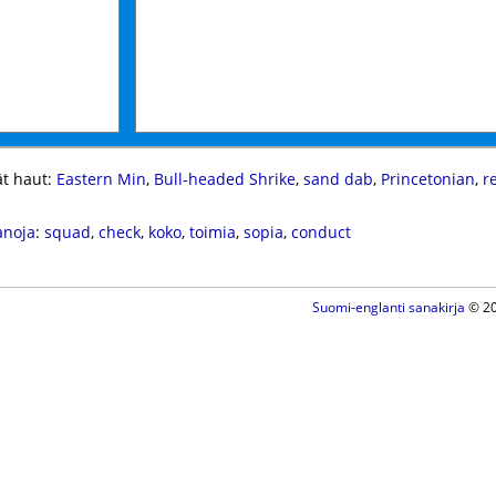
t haut:
Eastern Min
,
Bull-headed Shrike
,
sand dab
,
Princetonian
,
r
anoja
:
squad
,
check
,
koko
,
toimia
,
sopia
,
conduct
Suomi-englanti sanakirja
© 20