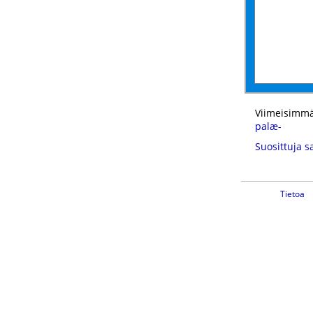
Viimeisimmä
palæ-
Suosittuja s
Tietoa