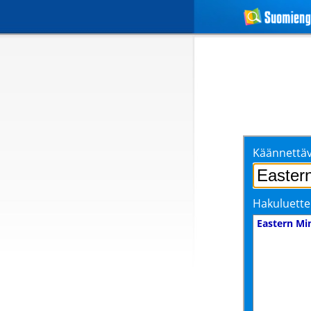
Käännettäv
Hakuluette
Eastern Mi