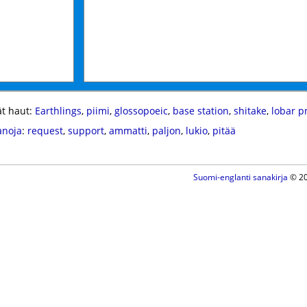
t haut:
Earthlings
,
piimi
,
glossopoeic
,
base station
,
shitake
,
lobar 
anoja
:
request
,
support
,
ammatti
,
paljon
,
lukio
,
pitää
Suomi-englanti sanakirja
© 20