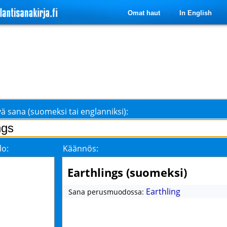
Omat haut
In English
ä sana (suomeksi tai englanniksi):
lo:
Käännös:
Earthlings (suomeksi)
Earthling
Sana perusmuodossa: