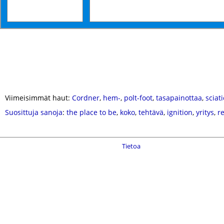
Viimeisimmät haut:
Cordner
,
hem-
,
polt-foot
,
tasapainottaa
,
sciati
Suosittuja sanoja
:
the place to be
,
koko
,
tehtävä
,
ignition
,
yritys
,
r
Tietoa