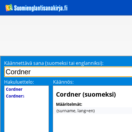
Käännettävä sana (suomeksi tai englanniksi):
Hakuluettelo:
Käännös:
Cordner
Cordner (suomeksi)
Cordner
s
Määritelmät:
(surname, lang=en)