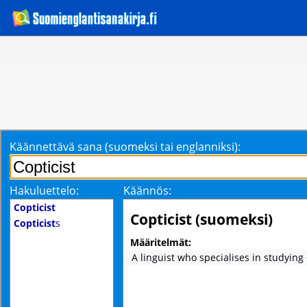
Käännettävä sana (suomeksi tai englanniksi):
Hakuluettelo:
Käännös:
Copticist
Copticist (suomeksi)
Copticist
s
Määritelmät:
A linguist who specialises in studying 