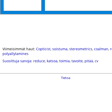
Viimeisimmät haut:
Copticist
,
soistuma
,
stereometrics
,
coalman
,
r
polyallylamines
Suosittuja sanoja
:
reduce
,
katsoa
,
toimia
,
tavoite
,
pitää
,
cv
Tietoa