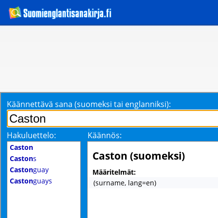
Käännettävä sana (suomeksi tai englanniksi):
Hakuluettelo:
Käännös:
Caston
Caston (suomeksi)
Caston
s
Caston
guay
Määritelmät:
Caston
guays
(surname, lang=en)