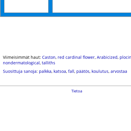
Viimeisimmät haut:
Caston
,
red cardinal flower
,
Arabicized
,
ploci
nondermatological
,
talliths
Suosittuja sanoja
:
palkka
,
katsoa
,
fall
,
päätös
,
koulutus
,
arvostaa
Tietoa