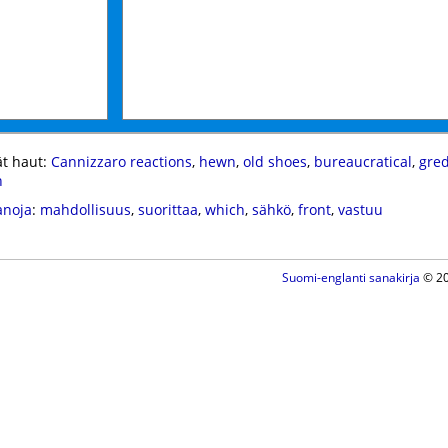
t haut:
Cannizzaro reactions
,
hewn
,
old shoes
,
bureaucratical
,
gred
n
anoja
:
mahdollisuus
,
suorittaa
,
which
,
sähkö
,
front
,
vastuu
Suomi-englanti sanakirja
© 20