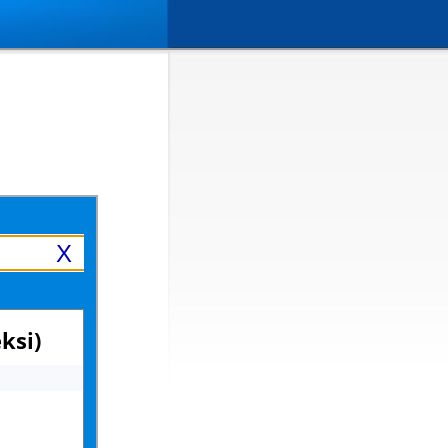
X
ksi)