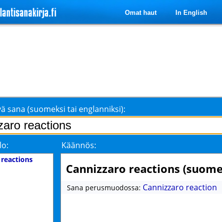
Omat haut
In English
ä sana (suomeksi tai englanniksi):
lo:
Käännös:
 reactions
Cannizzaro reactions (suome
Cannizzaro reaction
Sana perusmuodossa: