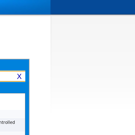
X
ntrolled