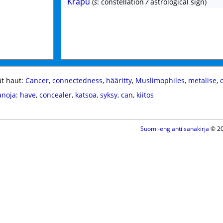
Krapu
(
s
: constellation
/
astrological sign)
t haut:
Cancer
,
connectedness
,
hääritty
,
Muslimophiles
,
metalise
,
anoja
:
have
,
concealer
,
katsoa
,
syksy
,
can
,
kiitos
Suomi-englanti sanakirja
© 20