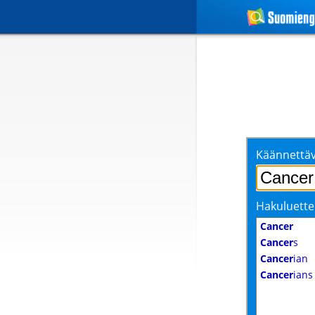
Käännettäv
Hakuluette
Cancer
Cancer
s
Cancer
ian
Cancer
ians