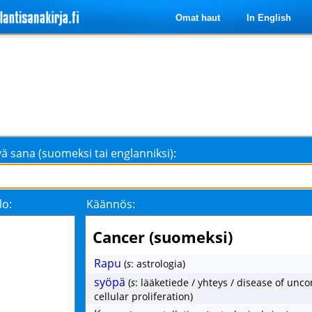
Omat haut
In English
ä sana (suomeksi tai englanniksi):
lo:
Käännös:
Cancer (suomeksi)
Rapu
(
s
: astrologia)
syöpä
(
s
: lääketiede / yhteys / disease of unco
cellular proliferation)