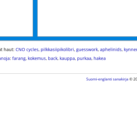
t haut:
CNO cycles
,
pilkkasiipikolibri
,
guesswork
,
aphelinids
,
kynne
anoja
:
farang
,
kokemus
,
back
,
kauppa
,
purkaa
,
hakea
Suomi-englanti sanakirja
© 20