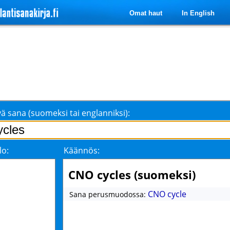
Omat haut
In English
ä sana (suomeksi tai englanniksi):
lo:
Käännös:
CNO cycles (suomeksi)
CNO cycle
Sana perusmuodossa: