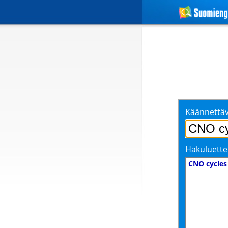
Käännettäv
Hakuluette
CNO cycles