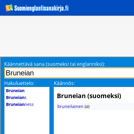
Käännettävä sana (suomeksi tai englanniksi):
Hakuluettelo:
Käännös:
Bruneian
Bruneian (suomeksi)
Bruneian
s
Bruneian
ness
bruneilainen
(
a
)