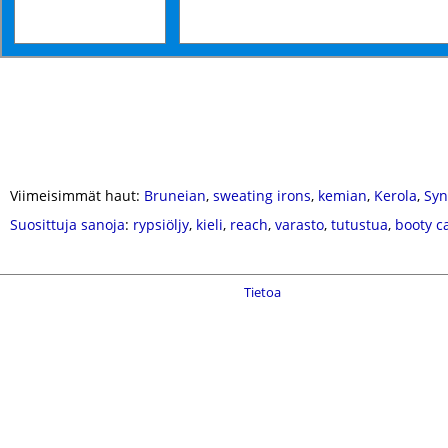
Viimeisimmät haut:
Bruneian
,
sweating irons
,
kemian
,
Kerola
,
Syn
Suosittuja sanoja
:
rypsiöljy
,
kieli
,
reach
,
varasto
,
tutustua
,
booty ca
Tietoa