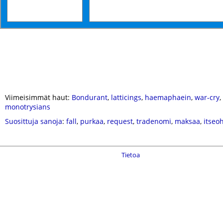
Viimeisimmät haut:
Bondurant
,
latticings
,
haemaphaein
,
war-cry
,
monotrysians
Suosittuja sanoja
:
fall
,
purkaa
,
request
,
tradenomi
,
maksaa
,
itseo
Tietoa