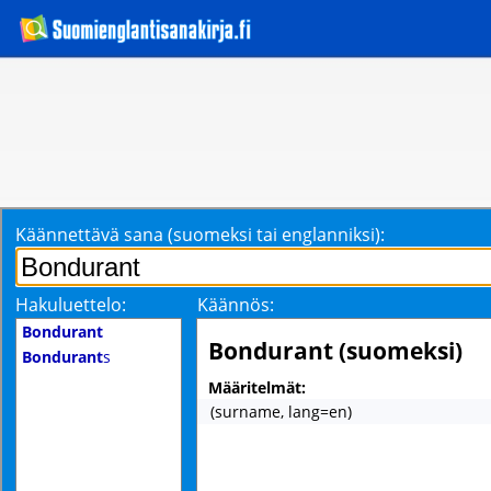
Käännettävä sana (suomeksi tai englanniksi):
Hakuluettelo:
Käännös:
Bondurant
Bondurant (suomeksi)
Bondurant
s
Määritelmät:
(surname, lang=en)