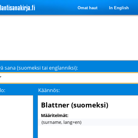
Omat haut
In English
ä sana (suomeksi tai englanniksi):
lo:
Käännös:
Blattner (suomeksi)
Määritelmät:
(surname, lang=en)