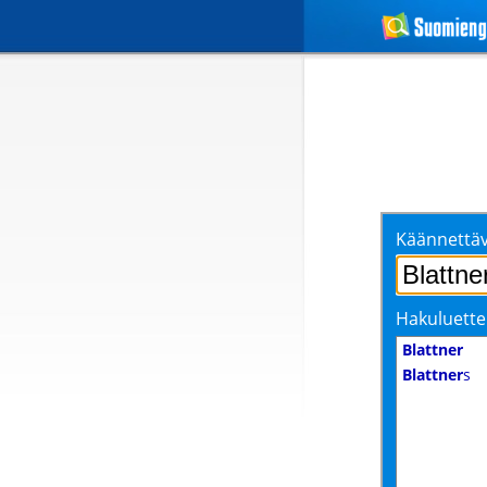
Käännettäv
Hakuluette
Blattner
Blattner
s