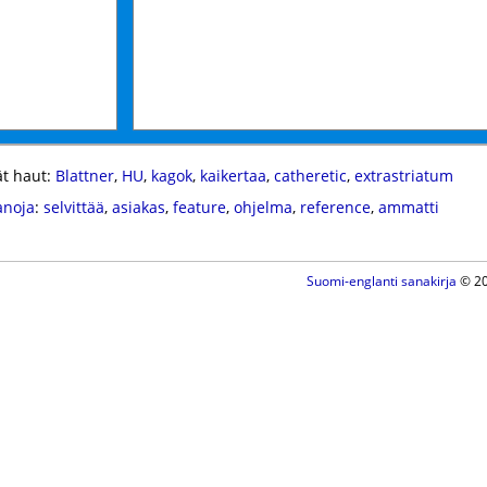
t haut:
Blattner
,
HU
,
kagok
,
kaikertaa
,
catheretic
,
extrastriatum
anoja
:
selvittää
,
asiakas
,
feature
,
ohjelma
,
reference
,
ammatti
Suomi-englanti sanakirja
© 20