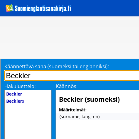
Käännettävä sana (suomeksi tai englanniksi):
Hakuluettelo:
Käännös:
Beckler
Beckler (suomeksi)
Beckler
s
Määritelmät:
(surname, lang=en)