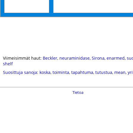
Viimeisimmät haut:
Beckler
,
neuraminidase
,
Sirona
,
enarmed
,
su
shelf
Suosittuja sanoja
:
koska
,
toiminta
,
tapahtuma
,
tutustua
,
mean
,
yri
Tietoa