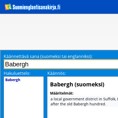
Käännettävä sana (suomeksi tai englanniksi):
Hakuluettelo:
Käännös:
Babergh
Babergh (suomeksi)
Määritelmät:
a local government district in Suffolk
after the old Babergh hundred.