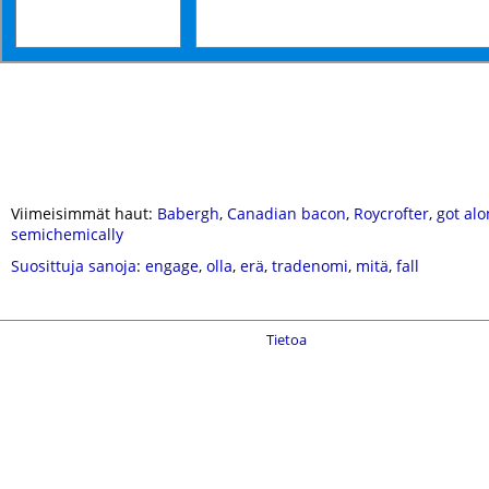
Viimeisimmät haut:
Babergh
,
Canadian bacon
,
Roycrofter
,
got al
semichemically
Suosittuja sanoja
:
engage
,
olla
,
erä
,
tradenomi
,
mitä
,
fall
Tietoa