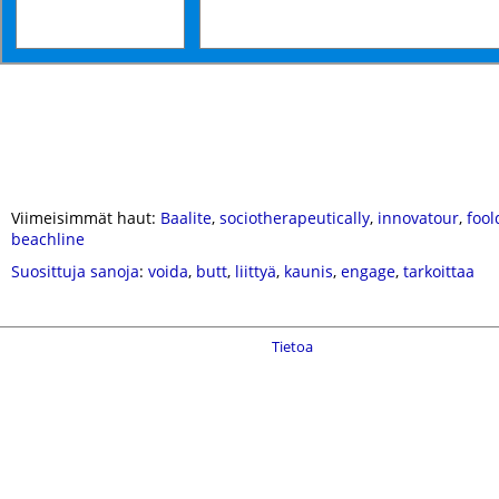
Viimeisimmät haut:
Baalite
,
sociotherapeutically
,
innovatour
,
foo
beachline
Suosittuja sanoja
:
voida
,
butt
,
liittyä
,
kaunis
,
engage
,
tarkoittaa
Tietoa