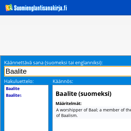
Käännettävä sana (suomeksi tai englanniksi):
Hakuluettelo:
Käännös:
Baalite
Baalite (suomeksi)
Baalite
s
Määritelmät:
A worshipper of Baal; a member of th
of Baalism.