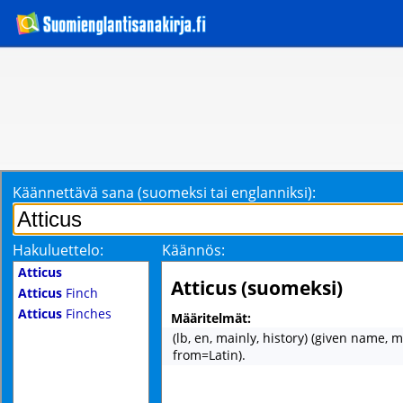
Käännettävä sana (suomeksi tai englanniksi):
Hakuluettelo:
Käännös:
Atticus
Atticus (suomeksi)
Atticus
Finch
Atticus
Finches
Määritelmät:
(lb, en, mainly, history) (given name, m
from=Latin).