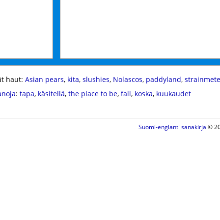
t haut:
Asian pears
,
kita
,
slushies
,
Nolascos
,
paddyland
,
strainmete
anoja
:
tapa
,
käsitellä
,
the place to be
,
fall
,
koska
,
kuukaudet
Suomi-englanti sanakirja
© 20