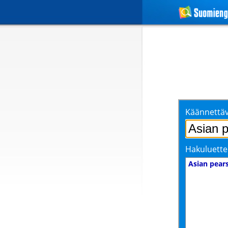
Käännettäv
Hakuluette
Asian pear