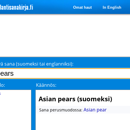
Omat haut
In English
ä sana (suomeksi tai englanniksi):
lo:
Käännös:
s
Asian pears (suomeksi)
Asian pear
Sana perusmuodossa: