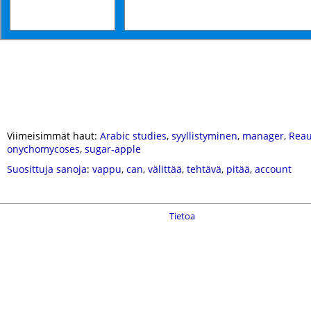
Viimeisimmät haut:
Arabic studies
,
syyllistyminen
,
manager
,
Rea
onychomycoses
,
sugar-apple
Suosittuja sanoja
:
vappu
,
can
,
välittää
,
tehtävä
,
pitää
,
account
Tietoa