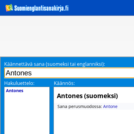
Käännettävä sana (suomeksi tai englanniksi):
Hakuluettelo:
Käännös:
Antones
Antones (suomeksi)
Sana perusmuodossa:
Antone