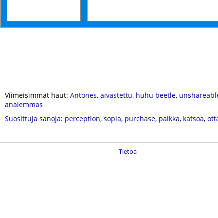
Viimeisimmät haut:
Antones
,
aivastettu
,
huhu beetle
,
unshareabl
analemmas
Suosittuja sanoja
:
perception
,
sopia
,
purchase
,
palkka
,
katsoa
,
ott
Tietoa