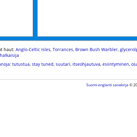
t haut:
Anglo-Celtic Isles
,
Torrances
,
Brown Bush Warbler
,
glycero
halkaisija
anoja
:
tutustua
,
stay tuned
,
suutari
,
itseohjautuva
,
esiintyminen
,
os
Suomi-englanti sanakirja
© 20