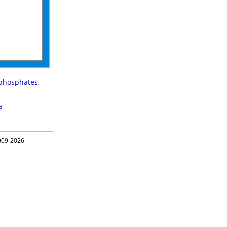
lphosphates
,
a
09-2026