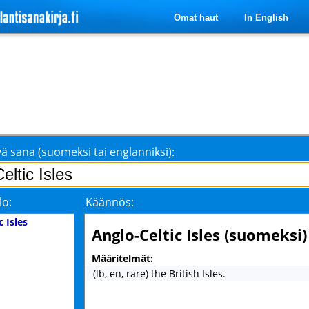
Omat haut
In English
ä sana (suomeksi tai englanniksi):
lo:
Käännös:
c Isles
Anglo-Celtic Isles (suomeksi)
Määritelmät:
(lb, en, rare) the British Isles.