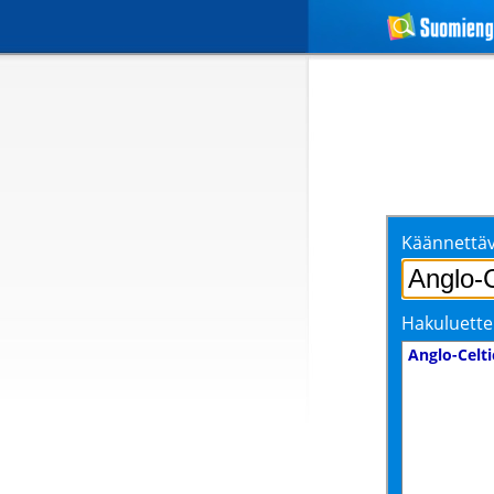
Käännettäv
Hakuluette
Anglo-Celti