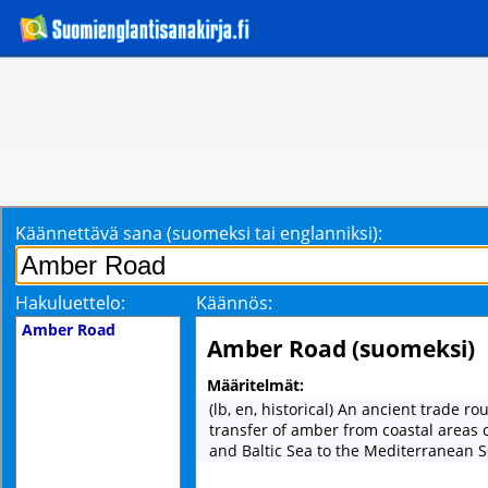
Käännettävä sana (suomeksi tai englanniksi):
Hakuluettelo:
Käännös:
Amber Road
Amber Road (suomeksi)
Määritelmät:
(lb, en, historical) An ancient trade ro
transfer of amber from coastal areas 
and Baltic Sea to the Mediterranean S