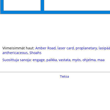
Viimeisimmät haut:
Amber Road
,
laser card
,
proplanetary
,
lasipä
anthericaceous
,
Shoahs
Suosittuja sanoja
:
engage
,
palkka
,
vastata
,
myös
,
ohjelma
,
maa
Tietoa