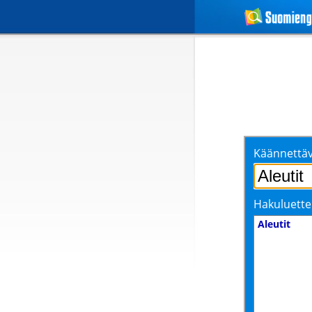
Käännettäv
Hakuluette
Aleutit