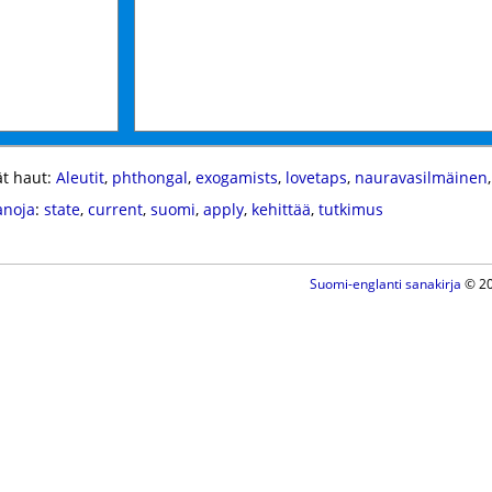
t haut:
Aleutit
,
phthongal
,
exogamists
,
lovetaps
,
nauravasilmäinen
anoja
:
state
,
current
,
suomi
,
apply
,
kehittää
,
tutkimus
Suomi-englanti sanakirja
© 20