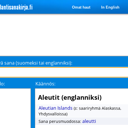
Omat haut
In English
ä sana (suomeksi tai englanniksi):
lo:
Käännös:
Aleutit (englanniksi)
Aleutian Islands
(
s
: saariryhmä Alaskassa,
Yhdysvalloissa)
aleutti
Sana perusmuodossa: