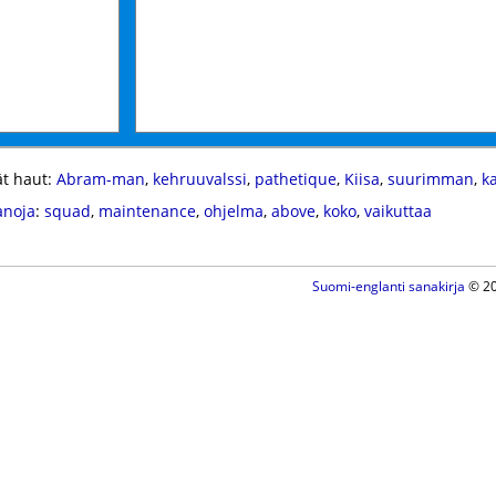
t haut:
Abram-man
,
kehruuvalssi
,
pathetique
,
Kiisa
,
suurimman
,
k
anoja
:
squad
,
maintenance
,
ohjelma
,
above
,
koko
,
vaikuttaa
Suomi-englanti sanakirja
© 20