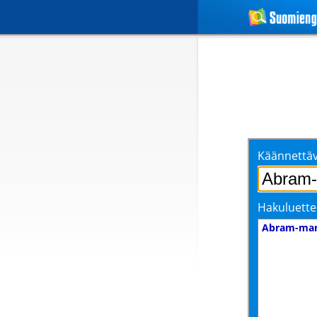
Käännettäv
Hakuluette
Abram-ma