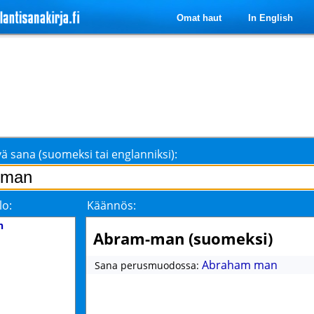
Omat haut
In English
ä sana (suomeksi tai englanniksi):
lo:
Käännös:
n
Abram-man (suomeksi)
Abraham man
Sana perusmuodossa: