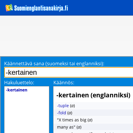
Käännettävä sana (suomeksi tai englanniksi):
Hakuluettelo:
Käännös:
-kertainen
-kertainen (englanniksi)
-tuple
(
a
)
-fold
(
a
)
"X times as big
(
a
)
many as"
(
a
)