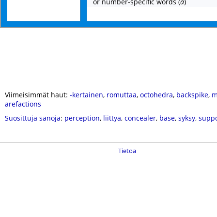
or number-specific words
(
a
)
Viimeisimmät haut:
-kertainen
,
romuttaa
,
octohedra
,
backspike
,
m
arefactions
Suosittuja sanoja
:
perception
,
liittyä
,
concealer
,
base
,
syksy
,
suppo
Tietoa