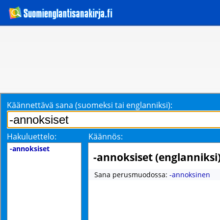
Käännettävä sana (suomeksi tai englanniksi):
Hakuluettelo:
Käännös:
-annoksiset
-annoksiset (englanniksi
Sana perusmuodossa:
-annoksinen