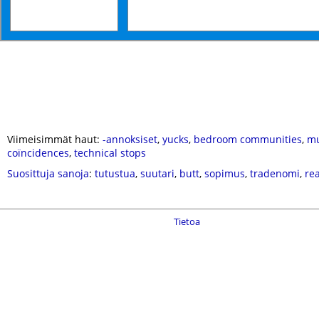
Viimeisimmät haut:
-annoksiset
,
yucks
,
bedroom communities
,
m
coïncidences
,
technical stops
Suosittuja sanoja
:
tutustua
,
suutari
,
butt
,
sopimus
,
tradenomi
,
re
Tietoa