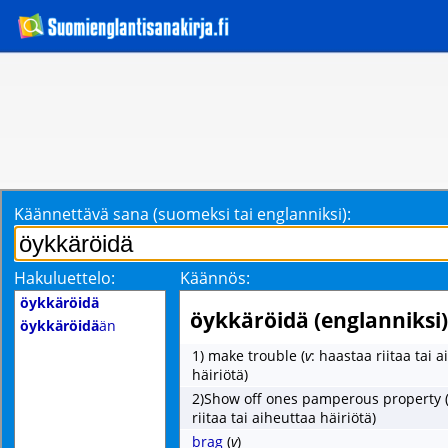
Käännettävä sana (suomeksi tai englanniksi):
Hakuluettelo:
Käännös:
öykkäröidä
öykkäröidä (englanniksi)
öykkäröidä
än
1) make trouble
(
v
: haastaa riitaa tai 
häiriötä)
2)Show off ones pamperous property
riitaa tai aiheuttaa häiriötä)
brag
(
v
)