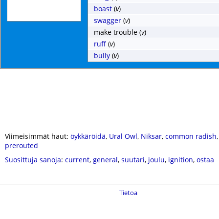
boast
(
v
)
swagger
(
v
)
make trouble
(
v
)
ruff
(
v
)
bully
(
v
)
Viimeisimmät haut:
öykkäröidä
,
Ural Owl
,
Niksar
,
common radish
prerouted
Suosittuja sanoja
:
current
,
general
,
suutari
,
joulu
,
ignition
,
ostaa
Tietoa