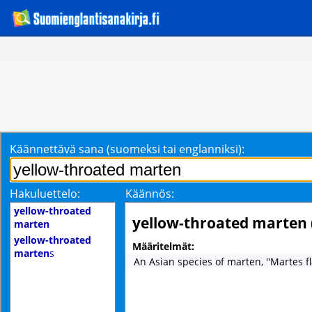
Käännettävä sana (suomeksi tai englanniksi):
Hakuluettelo:
Käännös:
yellow-throated
yellow-throated marten 
marten
yellow-throated
Määritelmät:
marten
s
An Asian species of marten, ''Martes fla