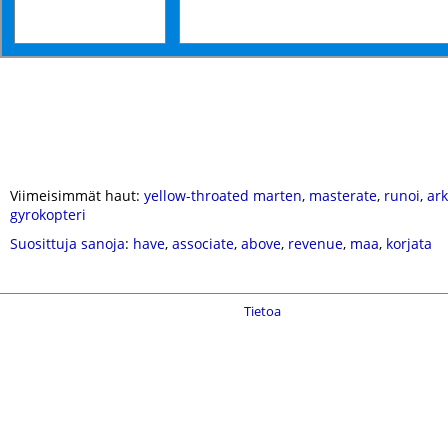
Viimeisimmät haut:
yellow-throated marten
,
masterate
,
runoi
,
ark
gyrokopteri
Suosittuja sanoja
:
have
,
associate
,
above
,
revenue
,
maa
,
korjata
Tietoa