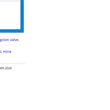
gston valve
,
ö
,
minä
09-2026