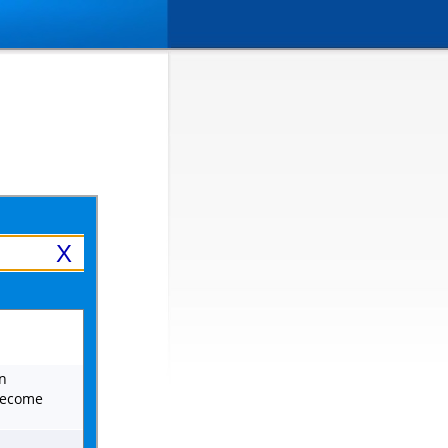
X
n
 become