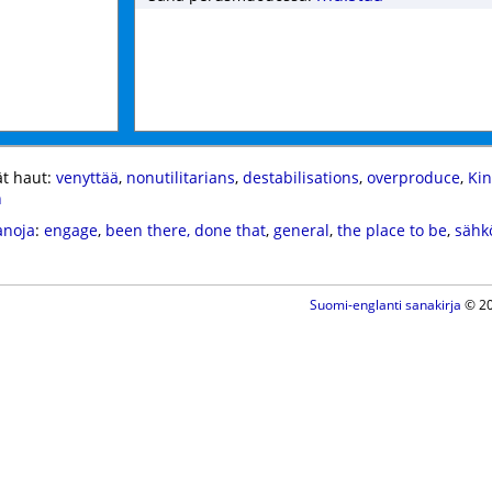
t haut:
venyttää
,
nonutilitarians
,
destabilisations
,
overproduce
,
Kin
n
anoja
:
engage
,
been there, done that
,
general
,
the place to be
,
sähk
Suomi-englanti sanakirja
© 20