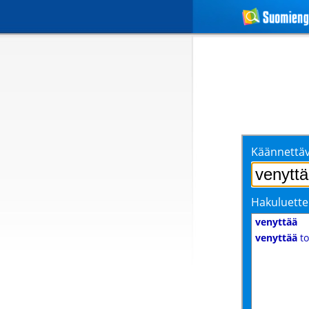
Käännettäv
Hakuluette
venyttää
venyttää
to