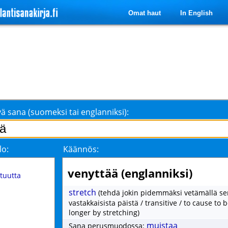
Omat haut
In English
ä sana (suomeksi tai englanniksi):
lo:
Käännös:
venyttää (englanniksi)
tuutta
stretch
(tehdä jokin pidemmäksi vetämällä se
vastakkaisista päistä / transitive / to cause to
longer by stretching)
muistaa
Sana perusmuodossa: