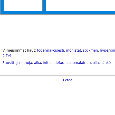
Viimeisimmät haut:
todennäköisesti
,
monistat
,
sockmen
,
hyperio
clave
Suosittuja sanoja
:
aika
,
initial
,
default
,
suomalainen
,
olla
,
sähkö
Tietoa