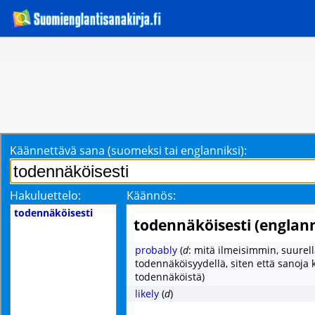
Käännettävä sana (suomeksi tai englanniksi):
Hakuluettelo:
Käännös:
todennäköisesti
todennäköisesti (englann
probably
(
d
: mitä ilmeisimmin, suurel
todennäköisyydellä, siten että sanoja
todennäköistä)
likely
(
d
)