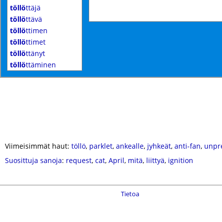
töllö
ttäjä
töllö
ttävä
töllö
ttimen
töllö
ttimet
töllö
ttänyt
töllö
ttäminen
Viimeisimmät haut:
töllö
,
parklet
,
ankealle
,
jyhkeät
,
anti-fan
,
unpr
Suosittuja sanoja
:
request
,
cat
,
April
,
mitä
,
liittyä
,
ignition
Tietoa