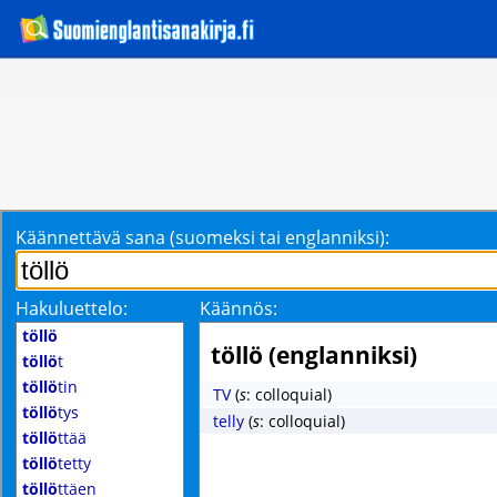
Käännettävä sana (suomeksi tai englanniksi):
Hakuluettelo:
Käännös:
töllö
töllö (englanniksi)
töllö
t
töllö
tin
TV
(
s
: colloquial)
töllö
tys
telly
(
s
: colloquial)
töllö
ttää
töllö
tetty
töllö
ttäen