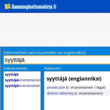
Käännettävä sana (suomeksi tai englanniksi):
Hakuluettelo:
Käännös:
syyttäjä
syyttäjä (englanniksi)
syyttäjä
viranomainen
syyttäjä
viranomaiset
prosecutor
(
s
: viranomainen / legal)
district attorney
(
s
: viranomainen)