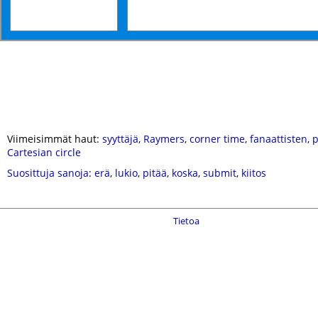
Viimeisimmät haut:
syyttäjä
,
Raymers
,
corner time
,
fanaattisten
,
p
Cartesian circle
Suosittuja sanoja
:
erä
,
lukio
,
pitää
,
koska
,
submit
,
kiitos
Tietoa