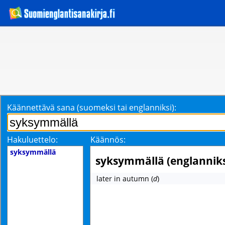
Käännettävä sana (suomeksi tai englanniksi):
Hakuluettelo:
Käännös:
syksymmällä
syksymmällä (englanniks
later in autumn
(
d
)