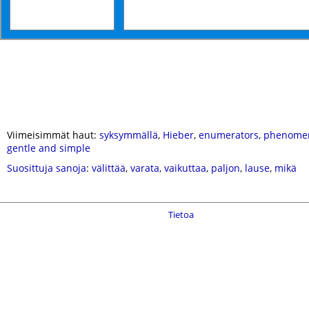
Viimeisimmät haut:
syksymmällä
,
Hieber
,
enumerators
,
phenome
gentle and simple
Suosittuja sanoja
:
välittää
,
varata
,
vaikuttaa
,
paljon
,
lause
,
mikä
Tietoa