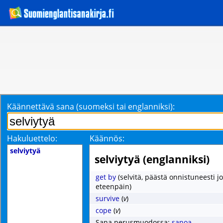
Käännettävä sana (suomeksi tai englanniksi):
Hakuluettelo:
Käännös:
selviytyä
selviytyä (englanniksi)
get by
(selvitä, päästä onnistuneesti j
eteenpäin)
survive
(
v
)
cope
(
v
)
Sana perusmuodossa:
sanoa