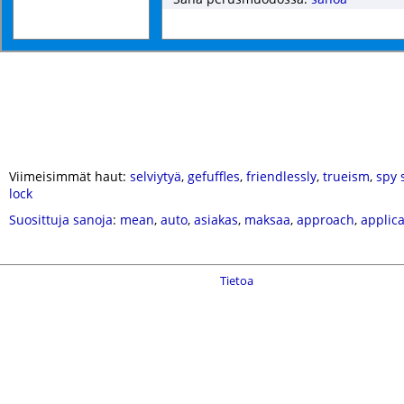
Viimeisimmät haut:
selviytyä
,
gefuffles
,
friendlessly
,
trueism
,
spy s
lock
Suosittuja sanoja
:
mean
,
auto
,
asiakas
,
maksaa
,
approach
,
applica
Tietoa