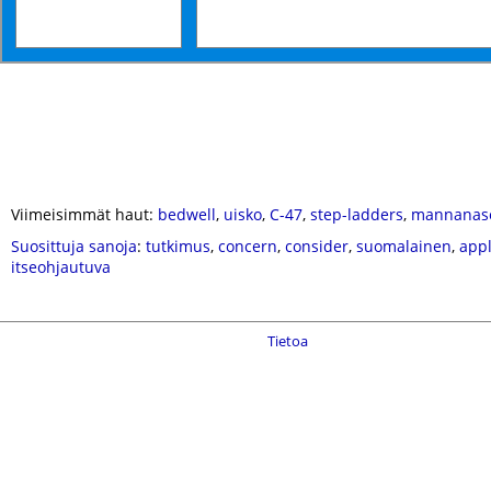
Viimeisimmät haut:
bedwell
,
uisko
,
C-47
,
step-ladders
,
mannanas
Suosittuja sanoja
:
tutkimus
,
concern
,
consider
,
suomalainen
,
appl
itseohjautuva
Tietoa