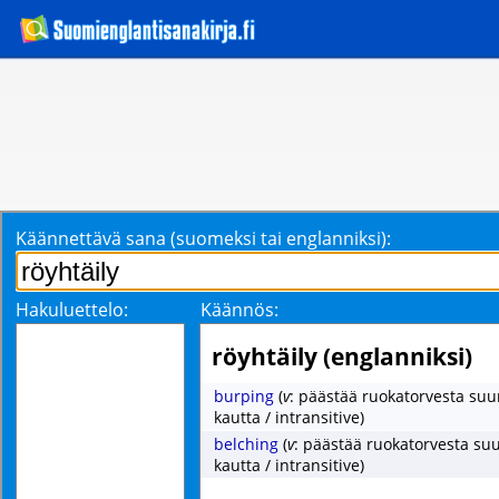
Käännettävä sana (suomeksi tai englanniksi):
Hakuluettelo:
Käännös:
röyhtäily (englanniksi)
burping
(
v
: päästää ruokatorvesta suu
kautta / intransitive)
belching
(
v
: päästää ruokatorvesta su
kautta / intransitive)