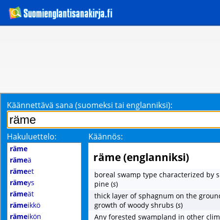
Käännettävä sana (suomeksi tai englanniksi):
Hakuluettelo:
Käännös:
räme
räme (englanniksi)
räme
ä
räme
et
boreal swamp type characterized by s
räme
ys
pine
(
s
)
räme
ät
thick layer of sphagnum on the grou
räme
ikkö
growth of woody shrubs
(
s
)
räme
ikön
Any forested swampland in other clim