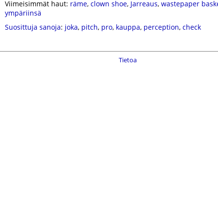
Viimeisimmät haut:
räme
,
clown shoe
,
Jarreaus
,
wastepaper bask
ympäriinsä
Suosittuja sanoja
:
joka
,
pitch
,
pro
,
kauppa
,
perception
,
check
Tietoa