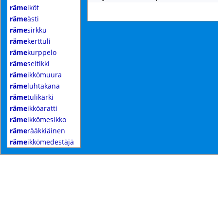
räme
iköt
räme
ästi
räme
sirkku
räme
kerttuli
räme
kurppelo
räme
seitikki
räme
ikkömuura
räme
luhtakana
räme
tulikärki
räme
ikköaratti
räme
ikkömesikko
räme
rääkkiäinen
räme
ikkömedestäjä