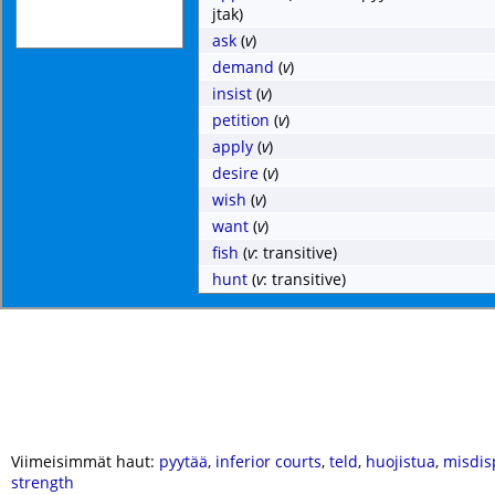
jtak)
ask
(
v
)
demand
(
v
)
insist
(
v
)
petition
(
v
)
apply
(
v
)
desire
(
v
)
wish
(
v
)
want
(
v
)
fish
(
v
: transitive)
hunt
(
v
: transitive)
Viimeisimmät haut:
pyytää
,
inferior courts
,
teld
,
huojistua
,
misdis
strength