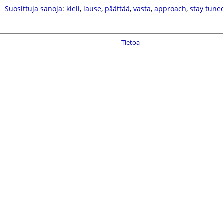
Suosittuja sanoja
:
kieli
,
lause
,
päättää
,
vasta
,
approach
,
stay tune
Tietoa