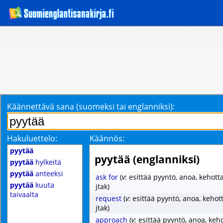
Käännettävä sana (suomeksi tai englanniksi):
Hakuluettelo:
Käännös:
pyytää
pyytää (englanniksi)
pyytää
hylkeitä
pyytää
anteeksi
ask for
(
v
: esittää pyyntö, anoa, kehot
pyytää
kuuta
jtak)
taivaalta
request
(
v
: esittää pyyntö, anoa, keho
jtak)
approach
(
v
: esittää pyyntö, anoa, ke