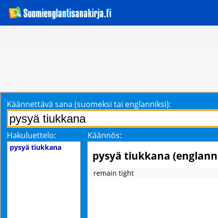
Käännettävä sana (suomeksi tai englanniksi):
Hakuluettelo:
Käännös:
pysyä tiukkana
pysyä tiukkana (englanni
remain tight