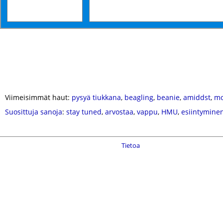
Viimeisimmät haut:
pysyä tiukkana
,
beagling
,
beanie
,
amiddst
,
mo
Suosittuja sanoja
:
stay tuned
,
arvostaa
,
vappu
,
HMU
,
esiintymine
Tietoa