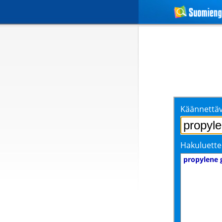
Käännettäv
Hakuluette
propylene 