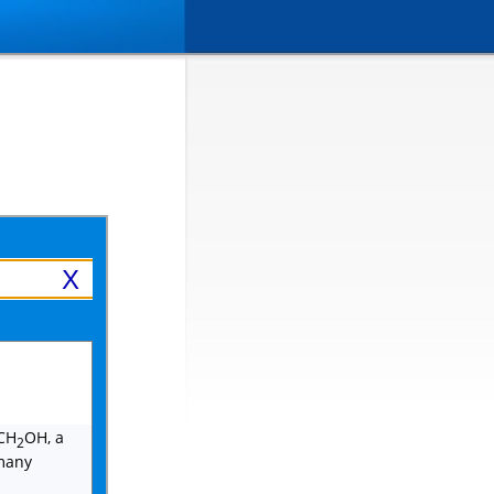
X
CH
OH, a
2
 many