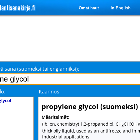
Omat haut
In English
ä sana (suomeksi tai englanniksi):
lo:
Käännös:
glycol
propylene glycol (suomeksi)
Määritelmät:
(lb, en, chemistry) 1,2-propanediol, CH
CH(OH)
3
thick oily liquid, used as an antifreeze and in
industrial applications