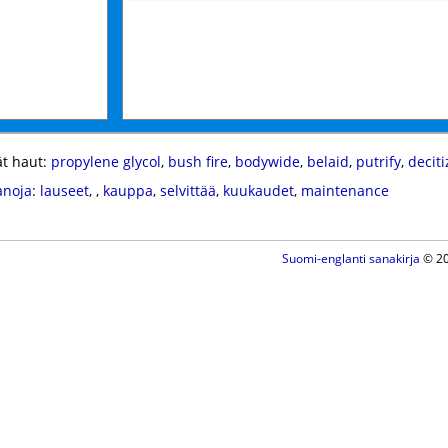
t haut:
propylene glycol
,
bush fire
,
bodywide
,
belaid
,
putrify
,
deciti
anoja
:
lauseet
,
,
kauppa
,
selvittää
,
kuukaudet
,
maintenance
Suomi-englanti sanakirja
© 20