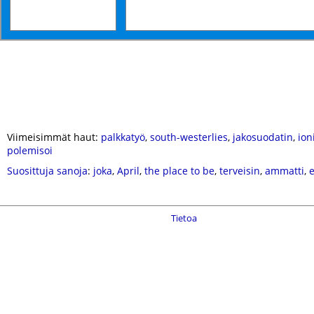
Viimeisimmät haut:
palkkatyö
,
south-westerlies
,
jakosuodatin
,
ion
polemisoi
Suosittuja sanoja
:
joka
,
April
,
the place to be
,
terveisin
,
ammatti
,
Tietoa