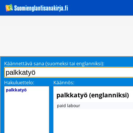
Käännettävä sana (suomeksi tai englanniksi):
Hakuluettelo:
Käännös:
palkkatyö
palkkatyö (englanniksi)
paid labour