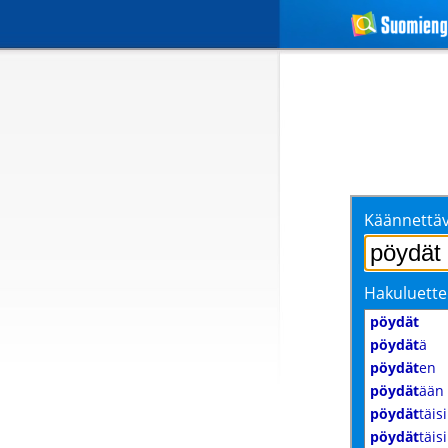
Käännettäv
Hakuluette
pöydät
pöydät
ä
pöydät
en
pöydät
ään
pöydät
täisi
pöydät
täis