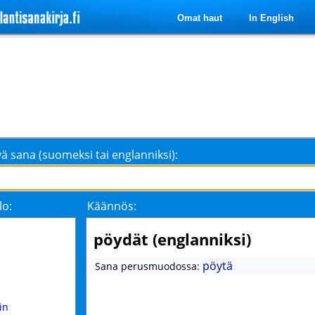
Omat haut
In English
ä sana (suomeksi tai englanniksi):
lo:
Käännös:
pöydät (englanniksi)
pöytä
Sana perusmuodossa:
iin