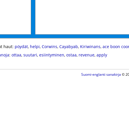
t haut:
pöydät
,
helpi
,
Corwins
,
Cayabyab
,
Kiriwinans
,
ace boon coo
anoja
:
ottaa
,
suutari
,
esiintyminen
,
ostaa
,
revenue
,
apply
Suomi-englanti sanakirja
© 20