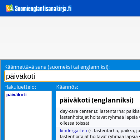
Käännettävä sana (suomeksi tai englanniksi):
Hakuluettelo:
Käännös:
päiväkoti
päiväkoti (englanniksi)
day-care center
(
s
: lastentarha; paikka
lastenhoitajat hoitavat ryhmää lapsi
ollessa töissä)
kindergarten
(
s
: lastentarha; paikka, j
lastenhoitajat hoitavat ryhmää lapsi