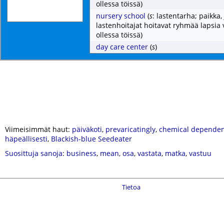
ollessa töissä)
nursery school
(
s
: lastentarha; paikka,
lastenhoitajat hoitavat ryhmää lapsi
ollessa töissä)
day care center
(
s
)
Viimeisimmät haut:
päiväkoti
,
prevaricatingly
,
chemical depende
häpeällisesti
,
Blackish-blue Seedeater
Suosittuja sanoja
:
business
,
mean
,
osa
,
vastata
,
matka
,
vastuu
Tietoa