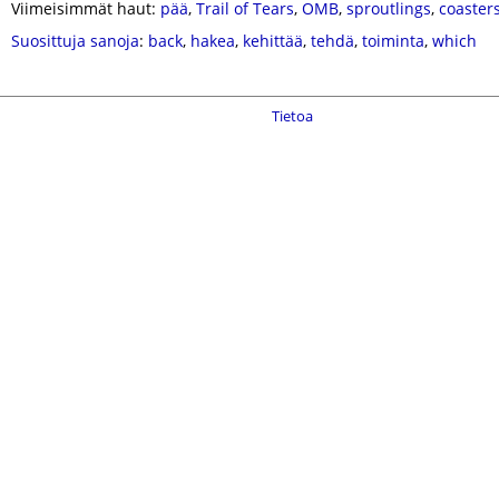
Viimeisimmät haut:
pää
,
Trail of Tears
,
OMB
,
sproutlings
,
coaster
Suosittuja sanoja
:
back
,
hakea
,
kehittää
,
tehdä
,
toiminta
,
which
Tietoa