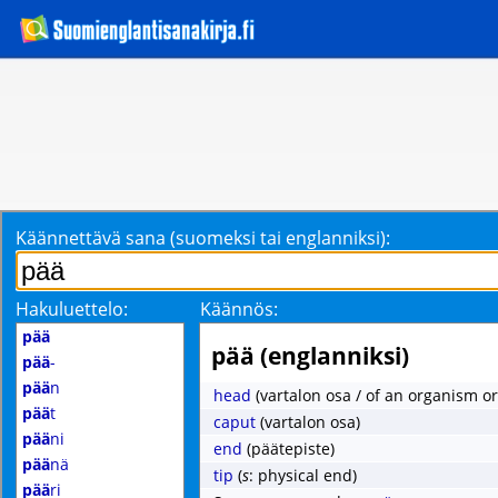
Käännettävä sana (suomeksi tai englanniksi):
Hakuluettelo:
Käännös:
pää
pää (englanniksi)
pää
-
pää
n
head
(vartalon osa / of an organism or
pää
t
caput
(vartalon osa)
pää
ni
end
(päätepiste)
pää
nä
tip
(
s
: physical end)
pää
ri