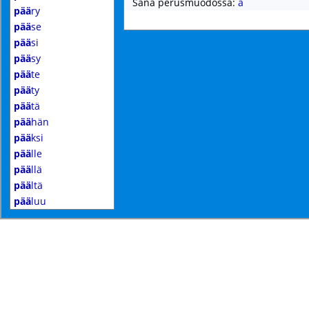
Sana perusmuodossa:
ä
pää
ry
pää
se
pää
si
pää
sy
pää
te
pää
ty
pää
tä
pää
hän
pää
ksi
pää
lle
pää
llä
pää
ltä
pää
luu