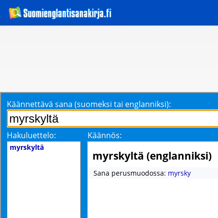
Käännettävä sana (suomeksi tai englanniksi):
Hakuluettelo:
Käännös:
myrskyltä
myrskyltä (englanniksi)
Sana perusmuodossa:
myrsky