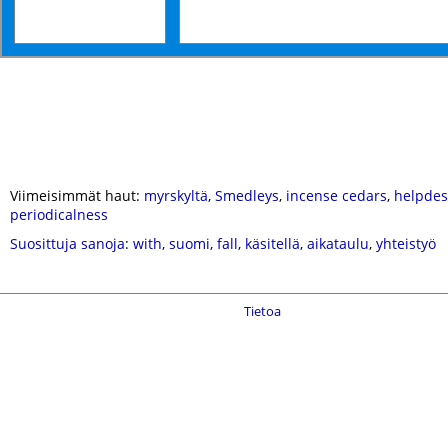
Viimeisimmät haut:
myrskyltä
,
Smedleys
,
incense cedars
,
helpdes
periodicalness
Suosittuja sanoja
:
with
,
suomi
,
fall
,
käsitellä
,
aikataulu
,
yhteistyö
Tietoa