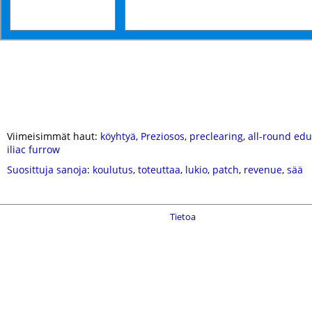
Viimeisimmät haut:
köyhtyä
,
Preziosos
,
preclearing
,
all-round edu
iliac furrow
Suosittuja sanoja
:
koulutus
,
toteuttaa
,
lukio
,
patch
,
revenue
,
sää
Tietoa