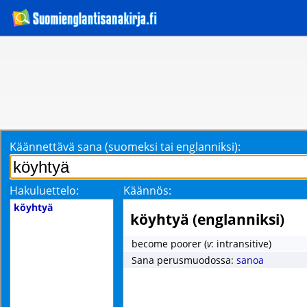
Käännettävä sana (suomeksi tai englanniksi):
Hakuluettelo:
Käännös:
köyhtyä
köyhtyä (englanniksi)
become poorer
(
v
: intransitive)
Sana perusmuodossa:
sanoa