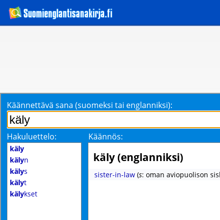
Käännettävä sana (suomeksi tai englanniksi):
Hakuluettelo:
Käännös:
käly
käly (englanniksi)
käly
n
käly
s
sister-in-law
(
s
: oman aviopuolison sis
käly
t
käly
kset