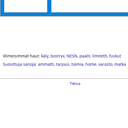
Viimeisimmät haut:
käly
,
bostryx
,
NESN
,
paalit
,
limiteth
,
fuskut
Suosittuja sanoja
:
ammatti
,
tarjous
,
toimia
,
home
,
varasto
,
matka
Tietoa