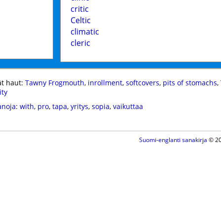
critic
Celtic
climatic
cleric
t haut:
Tawny Frogmouth
,
inrollment
,
softcovers
,
pits of stomachs
,
ity
anoja
:
with
,
pro
,
tapa
,
yritys
,
sopia
,
vaikuttaa
Suomi-englanti sanakirja
© 20