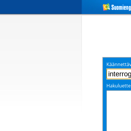
Käännettäv
Hakuluette