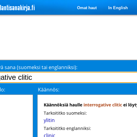
Omat haut
In English
ä sana (suomeksi tai englanniksi):
lo:
Käännös:
Käännöksiä haulle
interrogative clitic
ei löyt
Tarkoititko suomeksi:
ylitin
Tarkoititko englanniksi:
clinic