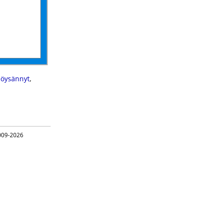
löysännyt
,
09-2026