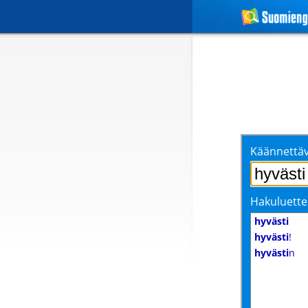
Käännettäv
Hakuluette
hyvästi
hyvästi
!
hyvästi
n