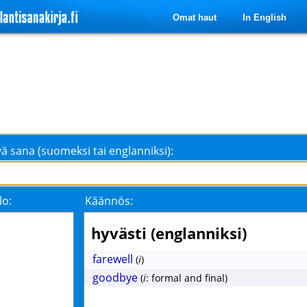
Omat haut
In English
ä sana (suomeksi tai englanniksi):
lo:
Käännös:
hyvästi (englanniksi)
farewell
(
i
)
goodbye
(
i
: formal and final)