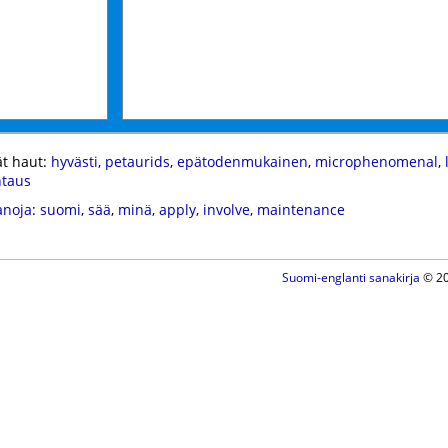
t haut:
hyvästi
,
petaurids
,
epätodenmukainen
,
microphenomenal
,
ntaus
anoja
:
suomi
,
sää
,
minä
,
apply
,
involve
,
maintenance
Suomi-englanti sanakirja
© 20