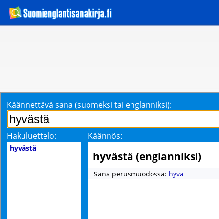
Käännettävä sana (suomeksi tai englanniksi):
Hakuluettelo:
Käännös:
hyvästä
hyvästä (englanniksi)
Sana perusmuodossa:
hyvä