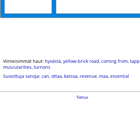
Viimeisimmät haut:
hyvästä
,
yellow-brick road
,
coming from
,
tapp
muscularities
,
turnons
Suosittuja sanoja
:
can
,
ottaa
,
katsoa
,
revenue
,
maa
,
essential
Tietoa